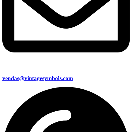
vendas@vintagesymbols.com