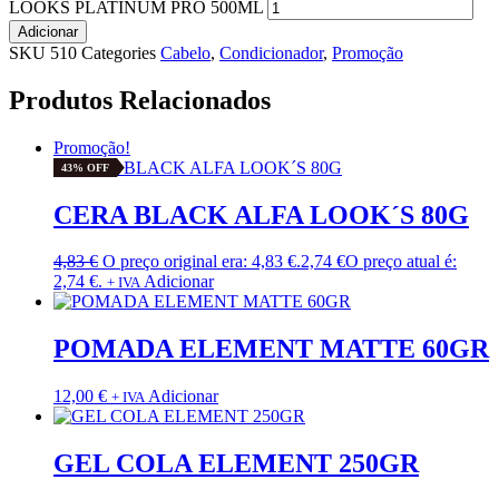
LOOKS PLATINUM PRO 500ML
Adicionar
SKU
510
Categories
Cabelo
,
Condicionador
,
Promoção
Produtos Relacionados
Promoção!
43% OFF
CERA BLACK ALFA LOOK´S 80G
4,83
€
O preço original era: 4,83 €.
2,74
€
O preço atual é:
2,74 €.
Adicionar
+ IVA
POMADA ELEMENT MATTE 60GR
12,00
€
Adicionar
+ IVA
GEL COLA ELEMENT 250GR