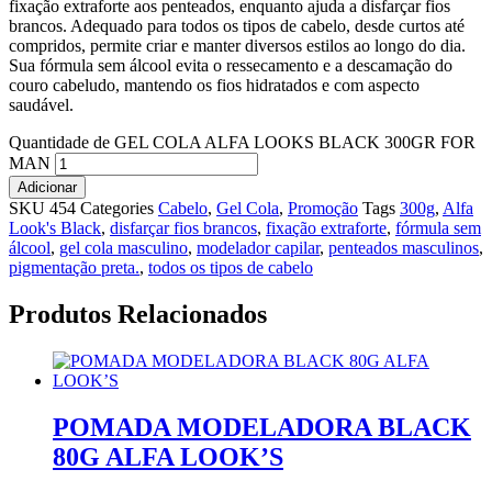
fixação extraforte aos penteados, enquanto ajuda a disfarçar fios
brancos. Adequado para todos os tipos de cabelo, desde curtos até
compridos, permite criar e manter diversos estilos ao longo do dia.
Sua fórmula sem álcool evita o ressecamento e a descamação do
couro cabeludo, mantendo os fios hidratados e com aspecto
saudável.
Quantidade de GEL COLA ALFA LOOKS BLACK 300GR FOR
MAN
Adicionar
SKU
454
Categories
Cabelo
,
Gel Cola
,
Promoção
Tags
300g
,
Alfa
Look's Black
,
disfarçar fios brancos
,
fixação extraforte
,
fórmula sem
álcool
,
gel cola masculino
,
modelador capilar
,
penteados masculinos
,
pigmentação preta.
,
todos os tipos de cabelo
Produtos Relacionados
POMADA MODELADORA BLACK
80G ALFA LOOK’S