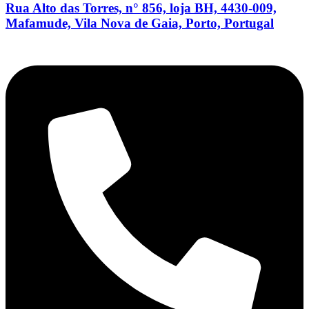
Rua Alto das Torres, n° 856, loja BH, 4430-009,
Mafamude, Vila Nova de Gaia, Porto, Portugal