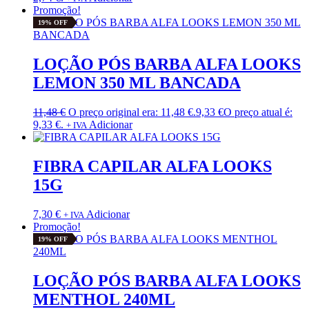
Promoção!
19% OFF
LOÇÃO PÓS BARBA ALFA LOOKS
LEMON 350 ML BANCADA
11,48
€
O preço original era: 11,48 €.
9,33
€
O preço atual é:
9,33 €.
Adicionar
+ IVA
FIBRA CAPILAR ALFA LOOKS
15G
7,30
€
Adicionar
+ IVA
Promoção!
19% OFF
LOÇÃO PÓS BARBA ALFA LOOKS
MENTHOL 240ML