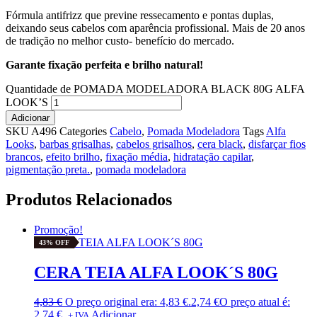
Fórmula antifrizz que previne ressecamento e pontas duplas,
deixando seus cabelos com aparência profissional. Mais de 20 anos
de tradição no melhor custo- benefício do mercado.
Garante fixação perfeita e brilho natural!
Quantidade de POMADA MODELADORA BLACK 80G ALFA
LOOK’S
Adicionar
SKU
A496
Categories
Cabelo
,
Pomada Modeladora
Tags
Alfa
Looks
,
barbas grisalhas
,
cabelos grisalhos
,
cera black
,
disfarçar fios
brancos
,
efeito brilho
,
fixação média
,
hidratação capilar
,
pigmentação preta.
,
pomada modeladora
Produtos Relacionados
Promoção!
43% OFF
CERA TEIA ALFA LOOK´S 80G
4,83
€
O preço original era: 4,83 €.
2,74
€
O preço atual é:
2,74 €.
Adicionar
+ IVA