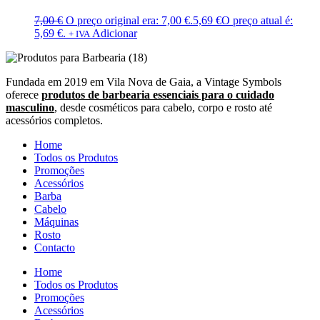
7,00
€
O preço original era: 7,00 €.
5,69
€
O preço atual é:
5,69 €.
Adicionar
+ IVA
Fundada em 2019 em Vila Nova de Gaia, a Vintage Symbols
oferece
produtos de barbearia essenciais para o cuidado
masculino
, desde cosméticos para cabelo, corpo e rosto até
acessórios completos.
Home
Todos os Produtos
Promoções
Acessórios
Barba
Cabelo
Máquinas
Rosto
Contacto
Home
Todos os Produtos
Promoções
Acessórios