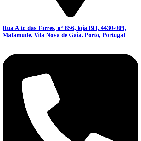
Rua Alto das Torres, n° 856, loja BH, 4430-009,
Mafamude, Vila Nova de Gaia, Porto, Portugal