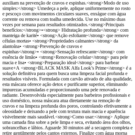
auxiliam na prevenção de cravos e espinhas.<strong>Modo de uso
simples:</strong> Umedeça a pele, aplique uniformemente no rosto
e pescoço com movimentos circulares suaves, enxágue com água
corrente ou remova com toalha umedecida. Use no máximo duas
vezes por semana para resultados otimizados.<strong>Principais
benefícios:</strong>•<strong> Hidratação profunda</strong> com
manteiga de karité• <strong>Ação esfoliante</strong> que remove
células mortas• <strong>Propriedades calmantes</strong> da
alantoína• <strong>Prevenção de cravos e
espinhas</strong>• <strong>Sensação refrescante</strong> com
essência de limão• <strong>Renovação celular</strong> para pele
macia e lisa• <strong>Preparação ideal</strong> para barbear
suave+A <strong>BLACK MASK Alfa Look’s Prime</strong> é a
solução definitiva para quem busca uma limpeza facial profunda e
resultados visíveis. Formulada com carvão ativado de alta qualidade,
esta máscara oferece ação detox e purificante superior, eliminando
impurezas acumuladas e proporcionando uma pele renovada e
radiante. Desenvolvida especialmente para barbeiros profissionais e
uso doméstico, nossa máscara atua diretamente na remoção de
cravos e na limpeza profunda dos poros, controlando efetivamente a
oleosidade e deixando a pele com textura mais macia e aparência
visivelmente mais saudável.<strong>Como usar:</strong> Aplique
uma camada fina sobre a pele limpa e seca, evitando área dos olhos,
sobrancelhas e lábios. Aguarde 30 minutos até a secagem completa e
retire gentilmente pelos cantos externos. Finalize com água morna