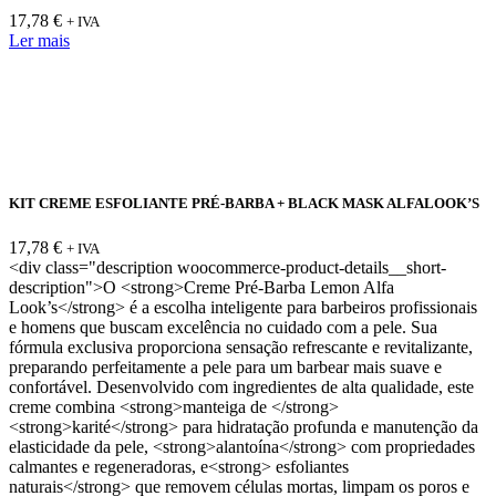
17,78
€
+ IVA
Ler mais
KIT CREME ESFOLIANTE PRÉ-BARBA + BLACK MASK ALFALOOK’S
17,78
€
+ IVA
<div class="description woocommerce-product-details__short-
description">O <strong>Creme Pré-Barba Lemon Alfa
Look’s</strong> é a escolha inteligente para barbeiros profissionais
e homens que buscam excelência no cuidado com a pele. Sua
fórmula exclusiva proporciona sensação refrescante e revitalizante,
preparando perfeitamente a pele para um barbear mais suave e
confortável. Desenvolvido com ingredientes de alta qualidade, este
creme combina <strong>manteiga de </strong>
<strong>karité</strong> para hidratação profunda e manutenção da
elasticidade da pele, <strong>alantoína</strong> com propriedades
calmantes e regeneradoras, e<strong> esfoliantes
naturais</strong> que removem células mortas, limpam os poros e