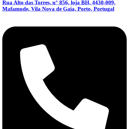
Rua Alto das Torres, n° 856, loja BH, 4430-009,
Mafamude, Vila Nova de Gaia, Porto, Portugal