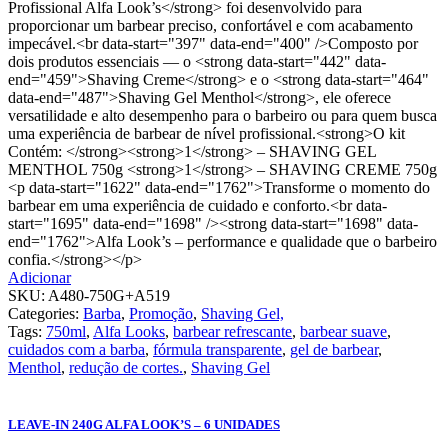
Profissional Alfa Look’s</strong> foi desenvolvido para
proporcionar um barbear preciso, confortável e com acabamento
impecável.<br data-start="397" data-end="400" />Composto por
dois produtos essenciais — o <strong data-start="442" data-
end="459">Shaving Creme</strong> e o <strong data-start="464"
data-end="487">Shaving Gel Menthol</strong>, ele oferece
versatilidade e alto desempenho para o barbeiro ou para quem busca
uma experiência de barbear de nível profissional.<strong>O kit
Contém: </strong><strong>1</strong> – SHAVING GEL
MENTHOL 750g <strong>1</strong> – SHAVING CREME 750g
<p data-start="1622" data-end="1762">Transforme o momento do
barbear em uma experiência de cuidado e conforto.<br data-
start="1695" data-end="1698" /><strong data-start="1698" data-
end="1762">Alfa Look’s – performance e qualidade que o barbeiro
confia.</strong></p>
Adicionar
SKU:
A480-750G+A519
Categories:
Barba
,
Promoção
,
Shaving Gel,
Tags:
750ml
,
Alfa Looks
,
barbear refrescante
,
barbear suave
,
cuidados com a barba
,
fórmula transparente
,
gel de barbear
,
Menthol
,
redução de cortes.
,
Shaving Gel
LEAVE-IN 240G ALFA LOOK’S – 6 UNIDADES