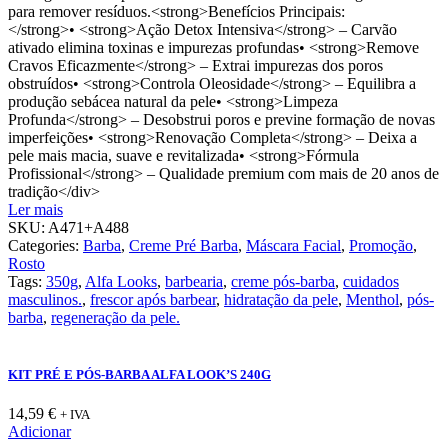
para remover resíduos.<strong>Benefícios Principais:
</strong>• <strong>Ação Detox Intensiva</strong> – Carvão
ativado elimina toxinas e impurezas profundas• <strong>Remove
Cravos Eficazmente</strong> – Extrai impurezas dos poros
obstruídos• <strong>Controla Oleosidade</strong> – Equilibra a
produção sebácea natural da pele• <strong>Limpeza
Profunda</strong> – Desobstrui poros e previne formação de novas
imperfeições• <strong>Renovação Completa</strong> – Deixa a
pele mais macia, suave e revitalizada• <strong>Fórmula
Profissional</strong> – Qualidade premium com mais de 20 anos de
tradição</div>
Ler mais
SKU:
A471+A488
Categories:
Barba
,
Creme Pré Barba
,
Máscara Facial
,
Promoção
,
Rosto
Tags:
350g
,
Alfa Looks
,
barbearia
,
creme pós-barba
,
cuidados
masculinos.
,
frescor após barbear
,
hidratação da pele
,
Menthol
,
pós-
barba
,
regeneração da pele.
KIT PRÉ E PÓS-BARBA ALFA LOOK’S 240G
14,59
€
+ IVA
Adicionar