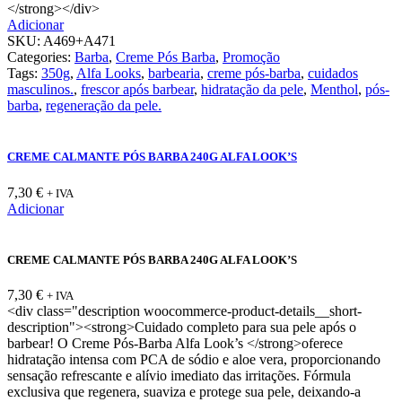
</strong></div>
Adicionar
SKU:
A469+A471
Categories:
Barba
,
Creme Pós Barba
,
Promoção
Tags:
350g
,
Alfa Looks
,
barbearia
,
creme pós-barba
,
cuidados
masculinos.
,
frescor após barbear
,
hidratação da pele
,
Menthol
,
pós-
barba
,
regeneração da pele.
CREME CALMANTE PÓS BARBA 240G ALFA LOOK’S
7,30
€
+ IVA
Adicionar
CREME CALMANTE PÓS BARBA 240G ALFA LOOK’S
7,30
€
+ IVA
<div class="description woocommerce-product-details__short-
description"><strong>Cuidado completo para sua pele após o
barbear! O Creme Pós-Barba Alfa Look’s </strong>oferece
hidratação intensa com PCA de sódio e aloe vera, proporcionando
sensação refrescante e alívio imediato das irritações. Fórmula
exclusiva que regenera, suaviza e protege sua pele, deixando-a