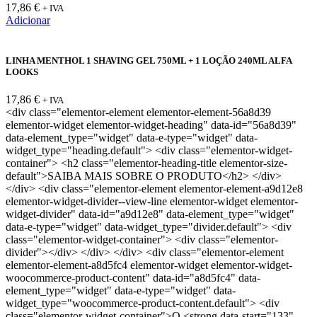
17,86
€
+ IVA
Adicionar
LINHA MENTHOL 1 SHAVING GEL 750ML + 1 LOÇÃO 240ML ALFA
LOOKS
17,86
€
+ IVA
<div class="elementor-element elementor-element-56a8d39
elementor-widget elementor-widget-heading" data-id="56a8d39"
data-element_type="widget" data-e-type="widget" data-
widget_type="heading.default"> <div class="elementor-widget-
container"> <h2 class="elementor-heading-title elementor-size-
default">SAIBA MAIS SOBRE O PRODUTO</h2> </div>
</div> <div class="elementor-element elementor-element-a9d12e8
elementor-widget-divider--view-line elementor-widget elementor-
widget-divider" data-id="a9d12e8" data-element_type="widget"
data-e-type="widget" data-widget_type="divider.default"> <div
class="elementor-widget-container"> <div class="elementor-
divider"></div> </div> </div> <div class="elementor-element
elementor-element-a8d5fc4 elementor-widget elementor-widget-
woocommerce-product-content" data-id="a8d5fc4" data-
element_type="widget" data-e-type="widget" data-
widget_type="woocommerce-product-content.default"> <div
class="elementor-widget-container">O <strong data-start="133"