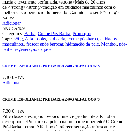
macia e levemente perfumada.<strong>Mais de 20 anos
de </strong><strong>tradição em cuidados masculinos com o
melhor custo-benefício do mercado. Garante já o seu!</strong>
</div>
Adicionar
SKU:
A469
Categories:
Barba
,
Creme Pós Barba
,
Promoção
Tags:
350g
,
Alfa Looks
,
barbearia
,
creme pós-barba
,
cuidados
masculinos.
,
frescor após barbear
,
hidratação da pele
,
Menthol
,
pós-
barba
,
regeneração da pele.
CREME ESFOLIANTE PRÉ BARBA 240G ALFA LOOK’S
7,30
€
+ IVA
Adicionar
CREME ESFOLIANTE PRÉ BARBA 240G ALFA LOOK’S
7,30
€
+ IVA
<div class="description woocommerce-product-details__short-
description">Prepare sua pele para um barbear perfeito! O Creme
Pré-Barba Lemon Alfa Look’s oferece sensação refrescante e