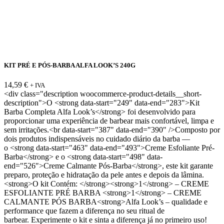
KIT PRÉ E PÓS-BARBA ALFA LOOK’S 240G
14,59
€
+ IVA
<div class="description woocommerce-product-details__short-
description">O <strong data-start="249" data-end="283">Kit
Barba Completa Alfa Look’s</strong> foi desenvolvido para
proporcionar uma experiência de barbear mais confortável, limpa e
sem irritações.<br data-start="387" data-end="390" />Composto por
dois produtos indispensáveis no cuidado diário da barba —
o <strong data-start="463" data-end="493">Creme Esfoliante Pré-
Barba</strong> e o <strong data-start="498" data-
end="526">Creme Calmante Pós-Barba</strong>, este kit garante
preparo, proteção e hidratação da pele antes e depois da lâmina.
<strong>O kit Contém: </strong><strong>1</strong> – CREME
ESFOLIANTE PRÉ BARBA <strong>1</strong> – CREME
CALMANTE PÓS BARBA<strong>Alfa Look’s – qualidade e
performance que fazem a diferença no seu ritual de
barbear. Experimente o kit e sinta a diferença já no primeiro uso!