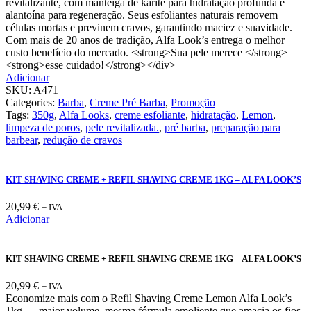
revitalizante, com manteiga de karité para hidratação profunda e
alantoína para regeneração. Seus esfoliantes naturais removem
células mortas e previnem cravos, garantindo maciez e suavidade.
Com mais de 20 anos de tradição, Alfa Look’s entrega o melhor
custo benefício do mercado. <strong>Sua pele merece </strong>
<strong>esse cuidado!</strong></div>
Adicionar
SKU:
A471
Categories:
Barba
,
Creme Pré Barba
,
Promoção
Tags:
350g
,
Alfa Looks
,
creme esfoliante
,
hidratação
,
Lemon
,
limpeza de poros
,
pele revitalizada.
,
pré barba
,
preparação para
barbear
,
redução de cravos
KIT SHAVING CREME + REFIL SHAVING CREME 1KG – ALFA LOOK’S
20,99
€
+ IVA
Adicionar
KIT SHAVING CREME + REFIL SHAVING CREME 1KG – ALFA LOOK’S
20,99
€
+ IVA
Economize mais com o Refil Shaving Creme Lemon Alfa Look’s
1kg — maior volume, mesma fórmula emoliente que amacia os fios