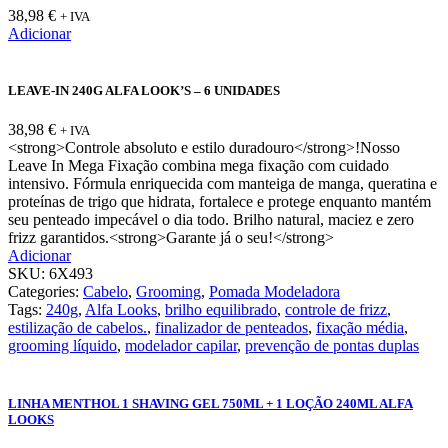
38,98
€
+ IVA
Adicionar
LEAVE-IN 240G ALFA LOOK’S – 6 UNIDADES
38,98
€
+ IVA
<strong>Controle absoluto e estilo duradouro</strong>!Nosso
Leave In Mega Fixação combina mega fixação com cuidado
intensivo. Fórmula enriquecida com manteiga de manga, queratina e
proteínas de trigo que hidrata, fortalece e protege enquanto mantém
seu penteado impecável o dia todo. Brilho natural, maciez e zero
frizz garantidos.<strong>Garante já o seu!</strong>
Adicionar
SKU:
6X493
Categories:
Cabelo
,
Grooming
,
Pomada Modeladora
Tags:
240g
,
Alfa Looks
,
brilho equilibrado
,
controle de frizz
,
estilização de cabelos.
,
finalizador de penteados
,
fixação média
,
grooming líquido
,
modelador capilar
,
prevenção de pontas duplas
LINHA MENTHOL 1 SHAVING GEL 750ML + 1 LOÇÃO 240ML ALFA
LOOKS