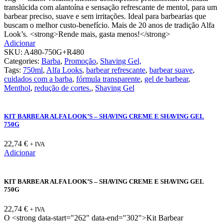
translúcida com alantoína e sensação refrescante de mentol, para um
barbear preciso, suave e sem irritações. Ideal para barbearias que
buscam o melhor custo-benefício. Mais de 20 anos de tradição Alfa
Look’s. <strong>Rende mais, gasta menos!</strong>
Adicionar
SKU:
A480-750G+R480
Categories:
Barba
,
Promoção
,
Shaving Gel,
Tags:
750ml
,
Alfa Looks
,
barbear refrescante
,
barbear suave
,
cuidados com a barba
,
fórmula transparente
,
gel de barbear
,
Menthol
,
redução de cortes.
,
Shaving Gel
KIT BARBEAR ALFA LOOK’S – SHAVING CREME E SHAVING GEL
750G
22,74
€
+ IVA
Adicionar
KIT BARBEAR ALFA LOOK’S – SHAVING CREME E SHAVING GEL
750G
22,74
€
+ IVA
O <strong data-start="262" data-end="302">Kit Barbear