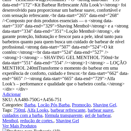
data-end="172">Kit Barbear Refrescante Alfa Look’s</strong> foi
desenvolvido para proporcionar um barbear suave, confortável e
com sensação refrescante.<br data-start="265" data-end="268"
/>Composto por dois produtos essenciais — o <strong data-
start="310" data-end="329">Shaving Menthol</strong> e a <strong
data-start="334" data-end="351">Loção Menthol</strong>, ele
garante proteção, hidratação e frescor para a pele, ideal tanto para
barbeiros quanto para quem busca um cuidado de barbear de nível
profissional.<strong data-start="507" data-end="524">O kit
contém:</strong><br data-start="524" data-end="527" />
<strong>1</strong> – SHAVING GEL MENTHOL 750ml<br
data-start="551" data-end="554" /><strong>1</strong> – LOÇÃO
MENTHOL 240mlTransforme o momento do barbear em uma
experiência de conforto, cuidado e frescor.<br data-start="662" data-
end="665" /><strong data-start="665" data-end="729">Alfa
Look’s – performance e qualidade que o barbeiro confia.</strong>
</div> </div>
Adicionar
SKU:
AA480-750G+A456-751
Categories:
Barba
,
Loção Pós Barba
,
Promoção
,
Shaving Gel,
Tags:
750ml
,
Alfa Looks
,
barbear refrescante
,
barbear suave
,
cuidados com a barba
,
fórmula transparente
,
gel de barbear
,
Menthol
,
redução de cortes.
,
Shaving Gel
Ver Mais Produtos