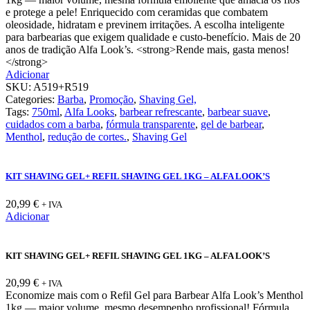
e protege a pele! Enriquecido com ceramidas que combatem
oleosidade, hidratam e previnem irritações. A escolha inteligente
para barbearias que exigem qualidade e custo-benefício. Mais de 20
anos de tradição Alfa Look’s. <strong>Rende mais, gasta menos!
</strong>
Adicionar
SKU:
A519+R519
Categories:
Barba
,
Promoção
,
Shaving Gel,
Tags:
750ml
,
Alfa Looks
,
barbear refrescante
,
barbear suave
,
cuidados com a barba
,
fórmula transparente
,
gel de barbear
,
Menthol
,
redução de cortes.
,
Shaving Gel
KIT SHAVING GEL+ REFIL SHAVING GEL 1KG – ALFA LOOK’S
20,99
€
+ IVA
Adicionar
KIT SHAVING GEL+ REFIL SHAVING GEL 1KG – ALFA LOOK’S
20,99
€
+ IVA
Economize mais com o Refil Gel para Barbear Alfa Look’s Menthol
1kg — maior volume, mesmo desempenho profissional! Fórmula