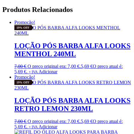
Produtos Relacionados
Promoção!
19% OFF
LOÇÃO PÓS BARBA ALFA LOOKS
MENTHOL 240ML
7,00
€
O preço original era: 7,00 €.
5,69
€
O preço atual é:
5,69 €.
Adicionar
+ IVA
Promoção!
19% OFF
LOÇÃO PÓS BARBA ALFA LOOKS
RETRO LEMON 230ML
7,00
€
O preço original era: 7,00 €.
5,69
€
O preço atual é:
5,69 €.
Adicionar
+ IVA