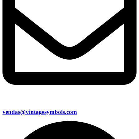
vendas@vintagesymbols.com