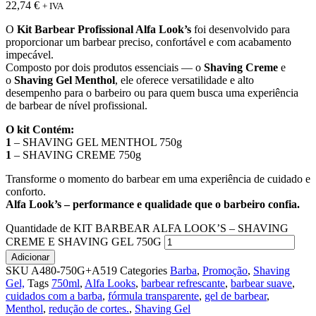
22,74
€
+ IVA
O
Kit Barbear Profissional Alfa Look’s
foi desenvolvido para
proporcionar um barbear preciso, confortável e com acabamento
impecável.
Composto por dois produtos essenciais — o
Shaving Creme
e
o
Shaving Gel Menthol
, ele oferece versatilidade e alto
desempenho para o barbeiro ou para quem busca uma experiência
de barbear de nível profissional.
O kit Contém:
1
– SHAVING GEL MENTHOL 750g
1
– SHAVING CREME 750g
Transforme o momento do barbear em uma experiência de cuidado e
conforto.
Alfa Look’s – performance e qualidade que o barbeiro confia.
Quantidade de KIT BARBEAR ALFA LOOK’S – SHAVING
CREME E SHAVING GEL 750G
Adicionar
SKU
A480-750G+A519
Categories
Barba
,
Promoção
,
Shaving
Gel,
Tags
750ml
,
Alfa Looks
,
barbear refrescante
,
barbear suave
,
cuidados com a barba
,
fórmula transparente
,
gel de barbear
,
Menthol
,
redução de cortes.
,
Shaving Gel