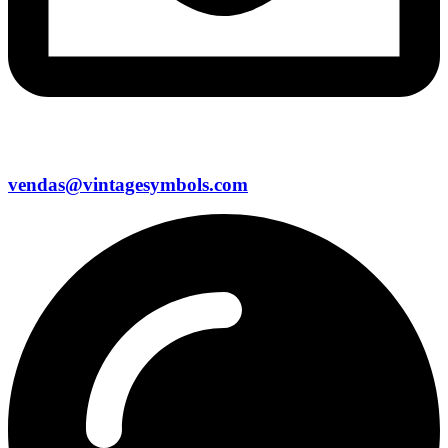
vendas@vintagesymbols.com