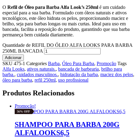
O
Refil de Óleo para Barba Alfa Look’s 250ml
é um cuidado
especial para a sua barba. Formulado com óleos naturais e ativos
tecnológicos, este óleo hidrata os pelos, proporcionando maciez e
brilho, seja para barbas longas ou mais curtas. Ideal para uso em
bancada, facilita a reposição do produto, garantindo que sua barba
permaneça bem cuidada diariamente.
Quantidade de REFIL DO ÓLEO ALFA LOOKS PARA BARBA
250ML BANCADA
Adicionar
SKU
475-1
Categories
Barba
,
Óleo Para Barba
,
Promoção
Tags
Alfa Looks
,
ativos naturais.
,
bancada de barbearia
,
brilho para
barba.
,
cuidados masculinos.
,
hidratação da barba
,
maciez dos pelos
,
óleo para barba
,
refil 250ml
,
uso profissional
Produtos Relacionados
Promoção!
56% OFF
SHAMPOO PARA BARBA 200G
ALFALOOKS6,5