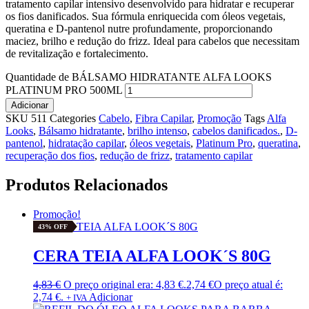
tratamento capilar intensivo desenvolvido para hidratar e recuperar
os fios danificados. Sua fórmula enriquecida com óleos vegetais,
queratina e D-pantenol nutre profundamente, proporcionando
maciez, brilho e redução do frizz. Ideal para cabelos que necessitam
de revitalização e fortalecimento.
Quantidade de BÁLSAMO HIDRATANTE ALFA LOOKS
PLATINUM PRO 500ML
Adicionar
SKU
511
Categories
Cabelo
,
Fibra Capilar
,
Promoção
Tags
Alfa
Looks
,
Bálsamo hidratante
,
brilho intenso
,
cabelos danificados.
,
D-
pantenol
,
hidratação capilar
,
óleos vegetais
,
Platinum Pro
,
queratina
,
recuperação dos fios
,
redução de frizz
,
tratamento capilar
Produtos Relacionados
Promoção!
43% OFF
CERA TEIA ALFA LOOK´S 80G
4,83
€
O preço original era: 4,83 €.
2,74
€
O preço atual é:
2,74 €.
Adicionar
+ IVA