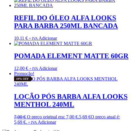
REFIL DO ÓLEO ALFA LOOKS
PARA BARBA 250ML BANCADA
10,11
€
Adicionar
+ IVA
POMADA ELEMENT MATTE 60GR
12,00
€
Adicionar
+ IVA
Promoção!
19% OFF
LOÇÃO PÓS BARBA ALFA LOOKS
MENTHOL 240ML
7,00
€
O preço original era: 7,00 €.
5,69
€
O preço atual é:
5,69 €.
Adicionar
+ IVA