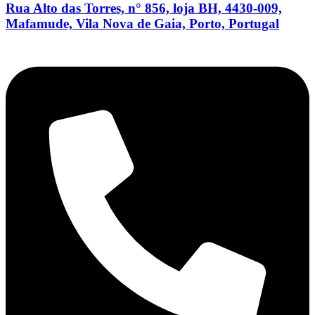
Rua Alto das Torres, n° 856, loja BH, 4430-009,
Mafamude, Vila Nova de Gaia, Porto, Portugal