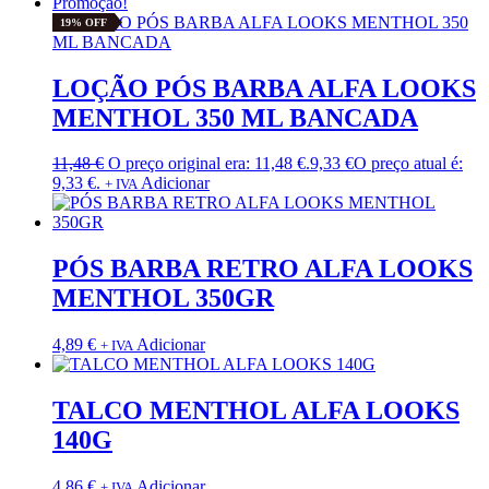
Promoção!
19% OFF
LOÇÃO PÓS BARBA ALFA LOOKS
MENTHOL 350 ML BANCADA
11,48
€
O preço original era: 11,48 €.
9,33
€
O preço atual é:
9,33 €.
Adicionar
+ IVA
PÓS BARBA RETRO ALFA LOOKS
MENTHOL 350GR
4,89
€
Adicionar
+ IVA
TALCO MENTHOL ALFA LOOKS
140G
4,86
€
Adicionar
+ IVA