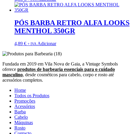
PÓS BARBA RETRO ALFA LOOKS
MENTHOL 350GR
4,89
€
Adicionar
+ IVA
Fundada em 2019 em Vila Nova de Gaia, a Vintage Symbols
oferece
produtos de barbearia essenciais para o cuidado
masculino
, desde cosméticos para cabelo, corpo e rosto até
acessórios completos.
Home
Todos os Produtos
Promoções
Acessórios
Barba
Cabelo
Máquinas
Rosto
Contacto