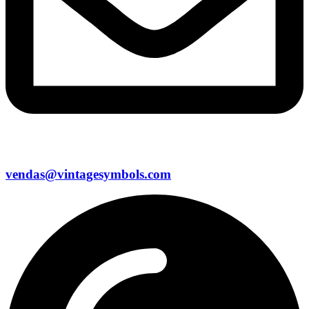
vendas@vintagesymbols.com