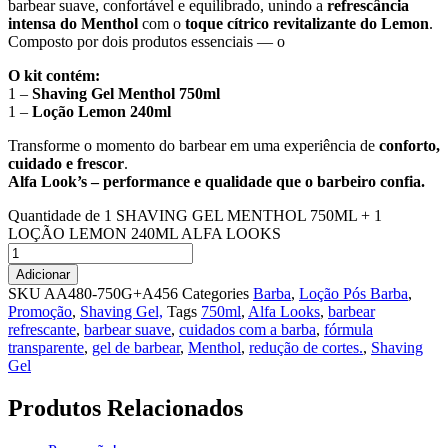
barbear suave, confortável e equilibrado, unindo a
refrescância
intensa do Menthol
com o
toque cítrico revitalizante do Lemon
.
Composto por dois produtos essenciais — o
O kit contém:
1 –
Shaving Gel Menthol 750ml
1 –
Loção Lemon 240ml
Transforme o momento do barbear em uma experiência de
conforto,
cuidado e frescor
.
Alfa Look’s – performance e qualidade que o barbeiro confia.
Quantidade de 1 SHAVING GEL MENTHOL 750ML + 1
LOÇÃO LEMON 240ML ALFA LOOKS
Adicionar
SKU
AA480-750G+A456
Categories
Barba
,
Loção Pós Barba
,
Promoção
,
Shaving Gel,
Tags
750ml
,
Alfa Looks
,
barbear
refrescante
,
barbear suave
,
cuidados com a barba
,
fórmula
transparente
,
gel de barbear
,
Menthol
,
redução de cortes.
,
Shaving
Gel
Produtos Relacionados